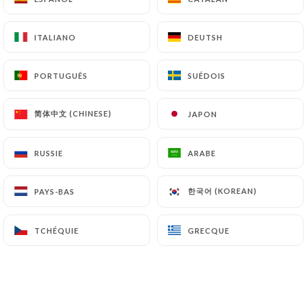
ITALIANO
ITALIANO
DEUTSH
DEUTSH
PORTUGUÊS
PORTUGUÊS
SUÉDOIS
SUÉDOIS
简体中文 (CHINESE)
简体中文 (CHINESE)
JAPON
JAPON
RUSSIE
RUSSIE
ARABE
ARABE
한국어 (KOREAN)
한국어 (KOREAN)
PAYS-BAS
PAYS-BAS
Bienvenue Au Coq Hardi !
TCHÉQUIE
TCHÉQUIE
GRECQUE
GRECQUE
Qui sommes nous?